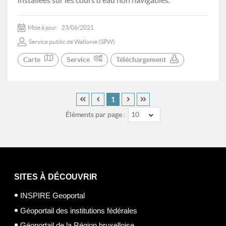
installées sur les cours d'eau non navigables.
Mise à jour:
23/06/2021
Service public de Wallonie (SPW)
Carte
Service
Téléchargement
1
Éléments par page :
10
SITES À DÉCOUVRIR
INSPIRE Geoportal
Géoportail des institutions fédérales
Géoportail de la Région bruxelloise