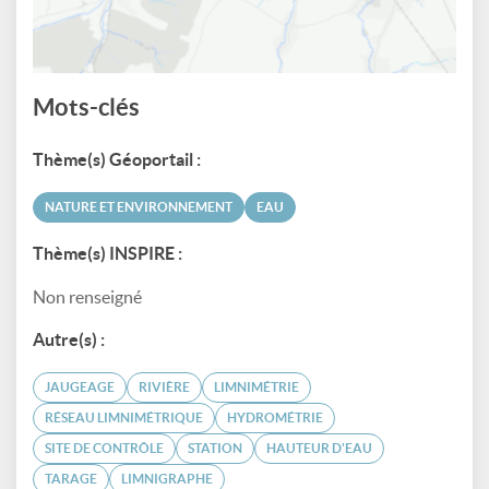
Mots-clés
Thème(s) Géoportail :
NATURE ET ENVIRONNEMENT
EAU
Thème(s) INSPIRE :
Non renseigné
Autre(s) :
JAUGEAGE
RIVIÈRE
LIMNIMÉTRIE
RÉSEAU LIMNIMÉTRIQUE
HYDROMÉTRIE
SITE DE CONTRÔLE
STATION
HAUTEUR D'EAU
TARAGE
LIMNIGRAPHE