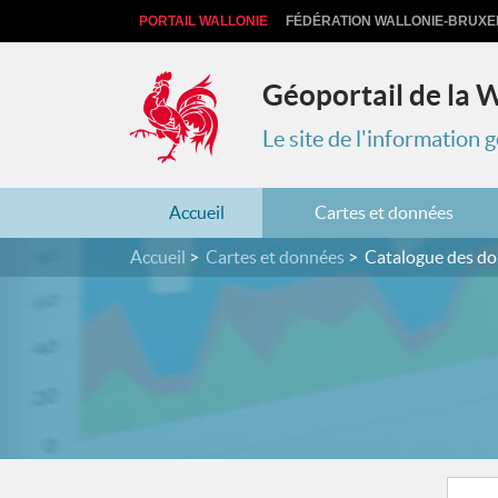
PORTAIL WALLONIE
FÉDÉRATION WALLONIE-BRUXE
Géoportail de la 
Le site de l'information
Accueil
Cartes et données
Accueil
Cartes et données
Catalogue des d