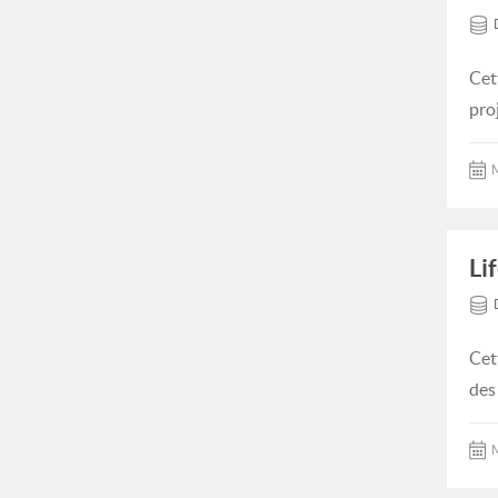
Cet
pro
M
Li
Cet
des
M