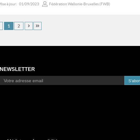
ise à jour:
01/09/2023
Fédération Wallonie-Bruxelles (FWB)
1
2
NEWSLETTER
S’abo