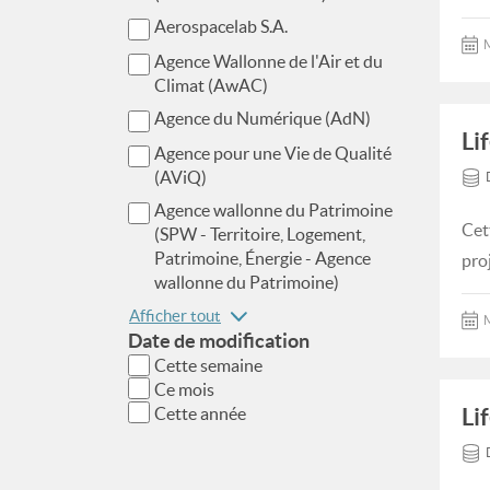
Aerospacelab S.A.
M
Agence Wallonne de l'Air et du
Climat (AwAC)
Agence du Numérique (AdN)
Li
Agence pour une Vie de Qualité
(AViQ)
Agence wallonne du Patrimoine
Cet
(SPW - Territoire, Logement,
Patrimoine, Énergie - Agence
pro
wallonne du Patrimoine)
Afficher tout
M
Date de modification
Cette semaine
Ce mois
Li
Cette année