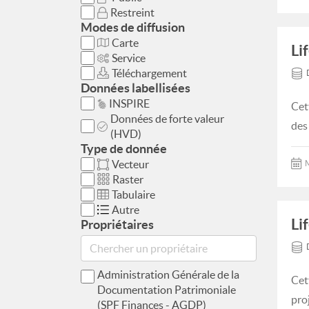
Restreint
Modes de diffusion
Carte
Li
Service
Téléchargement
Données labellisées
INSPIRE
Cet
Données de forte valeur
des
(HVD)
Type de donnée
Vecteur
M
Raster
Tabulaire
Autre
Li
Propriétaires
Administration Générale de la
Cet
Documentation Patrimoniale
pro
(SPF Finances - AGDP)