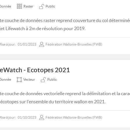
Donnée
Raster
Public
te couche de données raster reprend couverture du col déterminée
jet Lifewatch à 2m de résolution pour 2019.
ise à jour:
01/01/2023
Fédération Wallonie-Bruxelles (FWB)
feWatch - Ecotopes 2021
Donnée
Vecteur
Public
te couche de données vectorielle reprend la délimitation et la cara
 écotopes sur l'ensemble du territoire wallon en 2021.
ise à jour:
01/10/2023
Fédération Wallonie-Bruxelles (FWB)