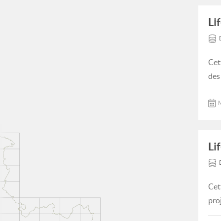
Li
Cet
des
M
Li
Cet
pro