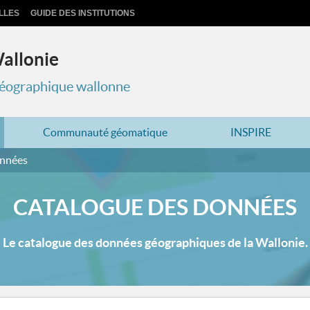
LLES
GUIDE DES INSTITUTIONS
Wallonie
 géographique wallonne
Communauté géomatique
INSPIRE
onnées
CATALOGUE DES DONNÉES
Le catalogue des données géographiques de la Wallonie.