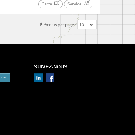
Carte
Service
Éléments par page :
10
SUIVEZ-NOUS
nner