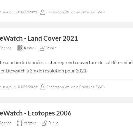
ise à jour:
01/09/2023
Fédération Wallonie-Bruxelles (FWB)
feWatch - Land Cover 2021
Donnée
Raster
Public
te couche de données raster reprend couverture du col déterminée
jet Lifewatch à 2m de résolution pour 2021.
ise à jour:
01/09/2023
Fédération Wallonie-Bruxelles (FWB)
feWatch - Ecotopes 2006
Donnée
Vecteur
Public