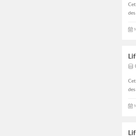
Cet
des
M
Li
Cet
des
M
Li