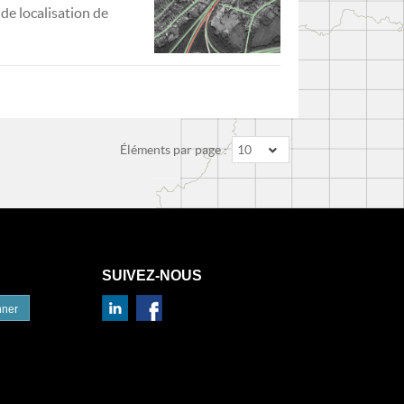
de localisation de
Éléments par page :
10
SUIVEZ-NOUS
nner