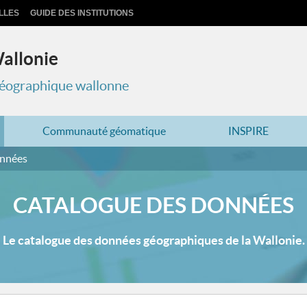
LLES
GUIDE DES INSTITUTIONS
Wallonie
 géographique wallonne
Communauté géomatique
INSPIRE
onnées
CATALOGUE DES DONNÉES
Le catalogue des données géographiques de la Wallonie.