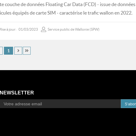
te couche de données Floating Car Data (FCD) - issue de données 
icules équipés de carte SIM - caractérise le trafic wallon en 2022.
ise à jour:
01/03/2023
Service public de Wallonie (SPW)
1
NEWSLETTER
S’abo