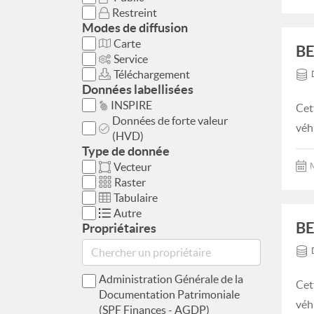
Restreint
Modes de diffusion
Carte
BE
Service
Téléchargement
Données labellisées
INSPIRE
Cet
Données de forte valeur
véh
(HVD)
Type de donnée
Vecteur
M
Raster
Tabulaire
Autre
B
Propriétaires
Administration Générale de la
Cet
Documentation Patrimoniale
véh
(SPF Finances - AGDP)