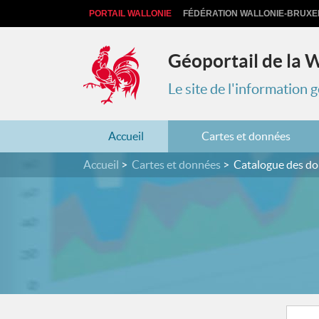
PORTAIL WALLONIE
FÉDÉRATION WALLONIE-BRUXE
Géoportail de la 
Le site de l'information
Accueil
Cartes et données
Accueil
Cartes et données
Catalogue des d