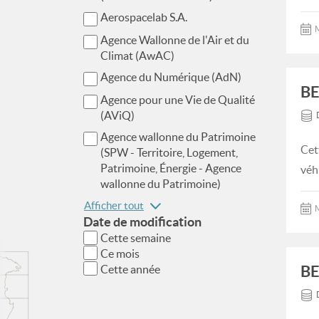
Aerospacelab S.A.
M
Agence Wallonne de l'Air et du
Climat (AwAC)
Agence du Numérique (AdN)
BE
Agence pour une Vie de Qualité
(AViQ)
Agence wallonne du Patrimoine
Cet
(SPW - Territoire, Logement,
Patrimoine, Énergie - Agence
véh
wallonne du Patrimoine)
Afficher tout
M
Date de modification
Cette semaine
Ce mois
BE
Cette année