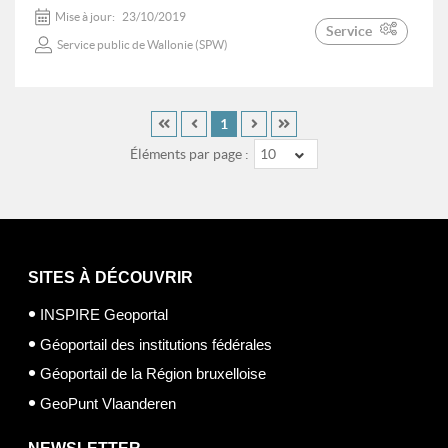
Mise à jour:
23/10/2019
Service
Service public de Wallonie (SPW)
1
Éléments par page :
10
SITES À DÉCOUVRIR
INSPIRE Geoportal
Géoportail des institutions fédérales
Géoportail de la Région bruxelloise
GeoPunt Vlaanderen