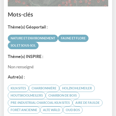
Mots-clés
Thème(s) Géoportail :
NATURE ET ENVIRONNEMENT
FAUNE ET FLORE
SOL ET SOUS-SOL
Thème(s) INSPIRE :
Non renseigné
Autre(s) :
KILN SITES
CHARBONNIÈRE
HOLZKOHLEMEILER
HOUTSKOOLMEILERS
CHARBON DE BOIS
PRE-INDUSTRIAL CHARCOAL KILN SITES
AIRE DE FAULDE
FORÊT ANCIENNE
ALTE WÄLD
OUD BOS