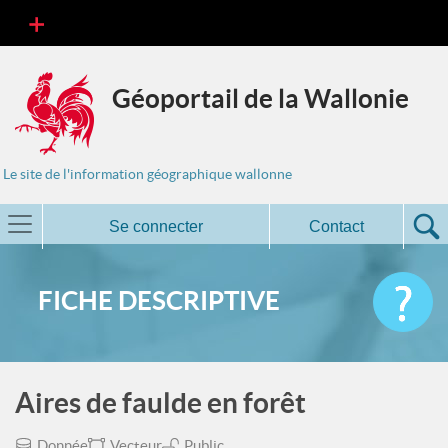
Géoportail de la Wallonie
Le site de l'information géographique wallonne
Se connecter
Contact
FICHE DESCRIPTIVE
Aires de faulde en forêt
Donnée
Vecteur
Public