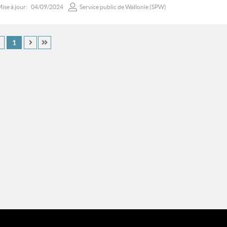
ise à jour:
04/09/2024
Service public de Wallonie (SPW)
1