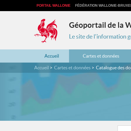
PORTAIL WALLONIE
FÉDÉRATION WALLONIE-BRUXE
Géoportail de la 
Le site de l'information
Accueil
Cartes et données
Accueil
Cartes et données
Catalogue des d