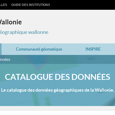
LLES
GUIDE DES INSTITUTIONS
Wallonie
 géographique wallonne
Communauté géomatique
INSPIRE
onnées
CATALOGUE DES DONNÉES
Le catalogue des données géographiques de la Wallonie.