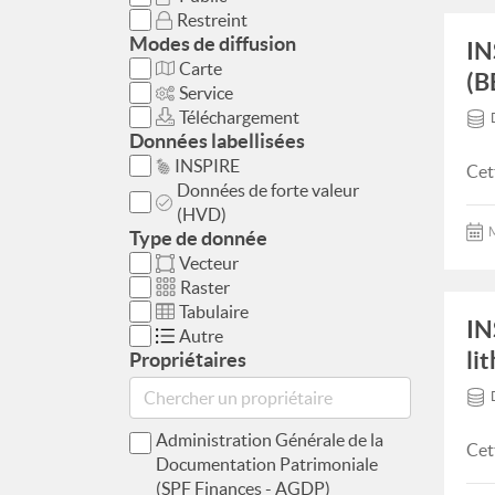
Restreint
Modes de diffusion
IN
Carte
(B
Service
Téléchargement
Données labellisées
INSPIRE
Cet
Données de forte valeur
(HVD)
M
Type de donnée
Vecteur
Raster
Tabulaire
IN
Autre
li
Propriétaires
Administration Générale de la
Cet
Documentation Patrimoniale
(SPF Finances - AGDP)