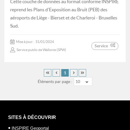
Cette couche de données au format conforme INSPIRE
reprend les Plans d'Exposition au Bruit (PEB) des
aéroports de Liège - Bierset et de Charleroi - Bruxelles
Sud.
Mise à jour:
31/01/2024
Service
Service public de Wallonie (SPW)
1
Éléments par page :
10
SITES À DÉCOUVRIR
INSPIRE Geoportal