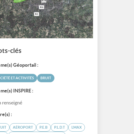
ts-clés
me(s) Géoportail :
CIÉTÉ ET ACTIVITÉS
BRUIT
me(s) INSPIRE :
 renseigné
re(s) :
UIT
AÉROPORT
P.E.B
P.L.D.T
LMAX