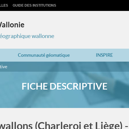
LLES
GUIDE DES INSTITUTIONS
Wallonie
 géographique wallonne
Communauté géomatique
INSPIRE
tive
FICHE DESCRIPTIVE
wallons (Charleroi et Liège) 