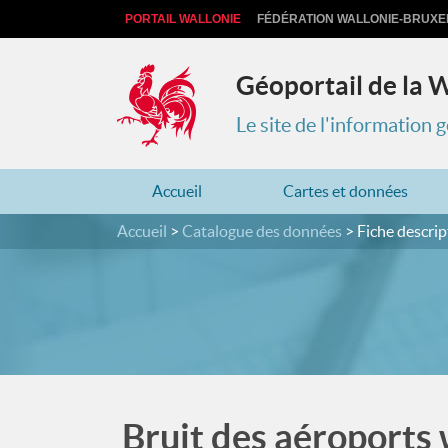
PORTAIL WALLONIE
FÉDÉRATION WALLONIE-BRUXE
Géoportail de la 
Le site de l'information
Accueil
Cartes et données
Accueil
Catalogue des données
Fiche descrip
Bruit des aéroports 