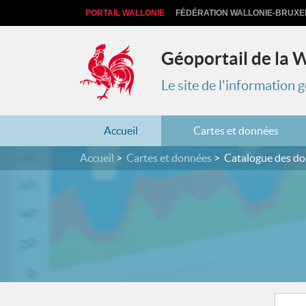
PORTAIL WALLONIE
FÉDÉRATION WALLONIE-BRUXE
Géoportail de la 
Le site de l'information
Accueil
Cartes et données
Accueil
Cartes et données
Catalogue des d