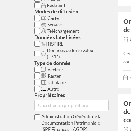
Restreint
Modes de diffusion
Carte
Or
Service
de
Téléchargement
Données labellisées
INSPIRE
Données de forte valeur
Cet
(HVD)
con
Type de donnée
Vecteur
Raster
M
Tabulaire
Autre
Propriétaires
Or
de
Administration Générale de la
c
Documentation Patrimoniale
(SPF Finances - AGDP)