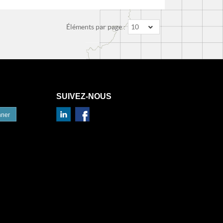
Éléments par page :
10
SUIVEZ-NOUS
nner