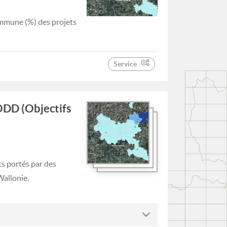
ommune (%) des projets
Service
ODD (Objectifs
ts portés par des
allonie.