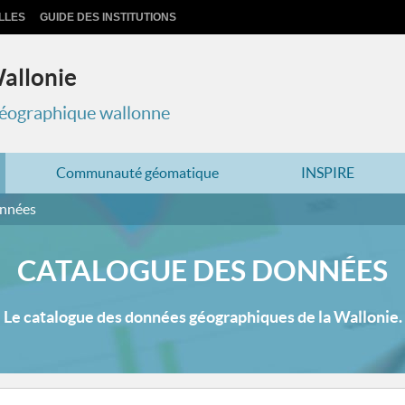
LLES
GUIDE DES INSTITUTIONS
Wallonie
 géographique wallonne
Communauté géomatique
INSPIRE
onnées
CATALOGUE DES DONNÉES
Le catalogue des données géographiques de la Wallonie.