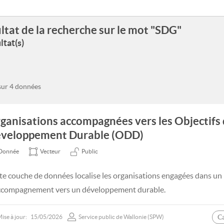
ltat de la recherche sur le mot "SDG"
ltat(s)
 sur 4 données
ganisations accompagnées vers les Objectifs
veloppement Durable (ODD)
Donnée
Vecteur
Public
te couche de données localise les organisations engagées dans un
ccompagnement vers un développement durable.
C
ise à jour:
15/05/2026
Service public de Wallonie (SPW)