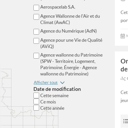
Aerospacelab S.A.
Cet
Agence Wallonne de l'Air et du
por
Climat (AwAC)
Agence du Numérique (AdN)
M
Agence pour une Vie de Qualité
(AViQ)
Agence wallonne du Patrimoine
Or
(SPW - Territoire, Logement,
Patrimoine, Énergie - Agence
de
wallonne du Patrimoine)
Afficher tout
Date de modification
Cet
Cette semaine
jeu
Ce mois
Cette année