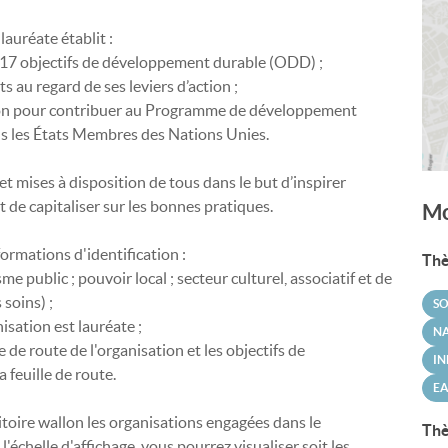
lauréate établit :
s 17 objectifs de développement durable (ODD) ;
s au regard de ses leviers d’action ;
ition pour contribuer au Programme de développement
us les États Membres des Nations Unies.
et mises à disposition de tous dans le but d’inspirer
t de capitaliser sur les bonnes pratiques.
Mo
ormations d'identification :
Thè
 public ; pouvoir local ; secteur culturel, associatif et de
 soins) ;
SO
nisation est lauréate ;
N
lle de route de l'organisation et les objectifs de
IN
feuille de route.
E
ritoire wallon les organisations engagées dans le
Thè
chelle d'affichage, vous pourrez visualiser soit les