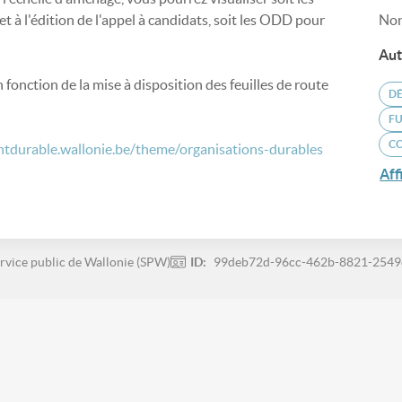
Non
t à l'édition de l'appel à candidats, soit les ODD pour
Aut
fonction de la mise à disposition des feuilles de route
D
F
C
tdurable.wallonie.be/theme/organisations-durables
Aff
rvice public de Wallonie (SPW)
ID:
99deb72d-96cc-462b-8821-2549