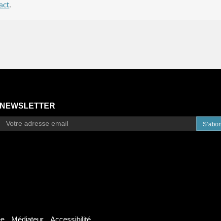
act
.
NEWSLETTER
S’abo
ée
Médiateur
Accessibilité