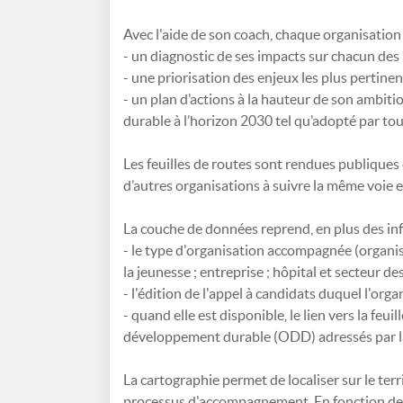
Avec l'aide de son coach, chaque organisation 
- un diagnostic de ses impacts sur chacun de
- une priorisation des enjeux les plus pertinent
- un plan d’actions à la hauteur de son amb
durable à l’horizon 2030 tel qu’adopté par to
Les feuilles de routes sont rendues publiques 
d’autres organisations à suivre la même voie e
La couche de données reprend, en plus des inf
- le type d'organisation accompagnée (organisme
la jeunesse ; entreprise ; hôpital et secteur des
- l'édition de l'appel à candidats duquel l'orga
- quand elle est disponible, le lien vers la feui
développement durable (ODD) adressés par la 
La cartographie permet de localiser sur le ter
processus d'accompagnement. En fonction de l'é