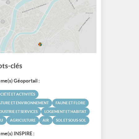
ts-clés
me(s) Géoportail :
CIÉTÉ ET ACTIVITÉS
ATURE ET ENVIRONNEMENT
FAUNE ET FLORE
DUSTRIE ET SERVICES
LOGEMENT ET HABITAT
AU
AGRICULTURE
AIR
SOL ET SOUS-SOL
me(s) INSPIRE :