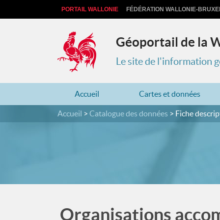
PORTAIL WALLONIE
FÉDÉRATION WALLONIE-BRUXE
Géoportail de la 
Le site de l'information
Accueil
Cartes et données
Accueil
Catalogue des données
Fiche descrip
Organisations accom