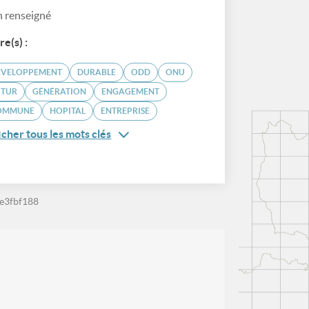
 renseigné
re(s) :
ÉVELOPPEMENT
DURABLE
ODD
ONU
UTUR
GÉNÉRATION
ENGAGEMENT
OMMUNE
HOPITAL
ENTREPRISE
icher tous les mots clés
e3fbf188