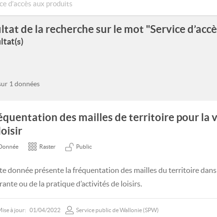
ltat de la recherche sur le mot "Service d’acc
ltat(s)
 sur 1 données
équentation des mailles de territoire pour la 
loisir
Donnée
Raster
Public
te donnée présente la fréquentation des mailles du territoire dans l
ante ou de la pratique d’activités de loisirs.
ise à jour:
01/04/2022
Service public de Wallonie (SPW)