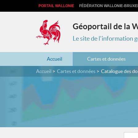
PORTAIL WALLONIE
FÉDÉRATION WALLONIE-BRUXE
Géoportail de la 
Le site de l'information
Accueil
Cartes et données
Accueil
Cartes et données
Catalogue des d