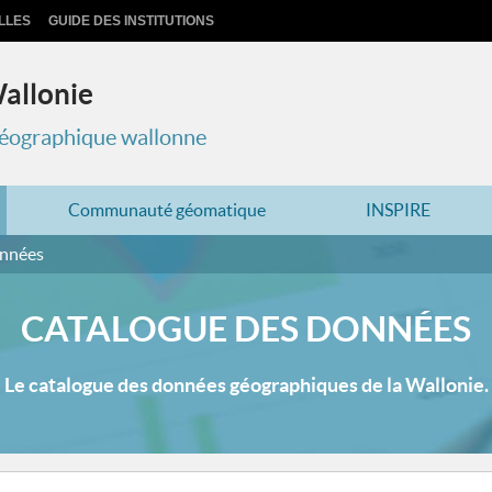
LLES
GUIDE DES INSTITUTIONS
Wallonie
 géographique wallonne
Communauté géomatique
INSPIRE
onnées
CATALOGUE DES DONNÉES
Le catalogue des données géographiques de la Wallonie.