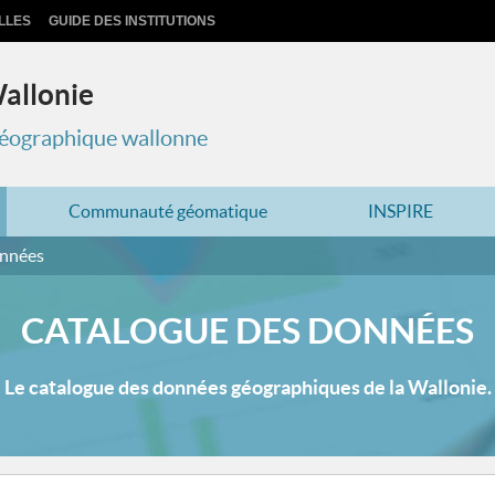
LLES
GUIDE DES INSTITUTIONS
Wallonie
 géographique wallonne
Communauté géomatique
INSPIRE
onnées
CATALOGUE DES DONNÉES
Le catalogue des données géographiques de la Wallonie.