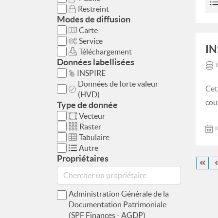
Restreint
Modes de diffusion
Carte
Service
IN
Téléchargement
Données labellisées
INSPIRE
Données de forte valeur
Cet
(HVD)
cou
Type de donnée
Vecteur
Raster
M
Tabulaire
Autre
Propriétaires
Administration Générale de la
Documentation Patrimoniale
(SPF Finances - AGDP)