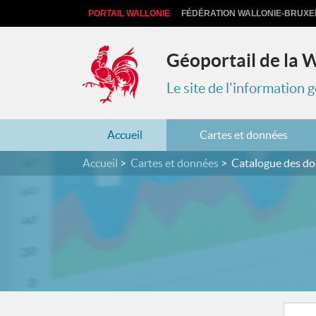
PORTAIL WALLONIE
FÉDÉRATION WALLONIE-BRUXE
Géoportail de la 
Le site de l'information
Accueil
Cartes et données
Accueil
Cartes et données
Catalogue des d