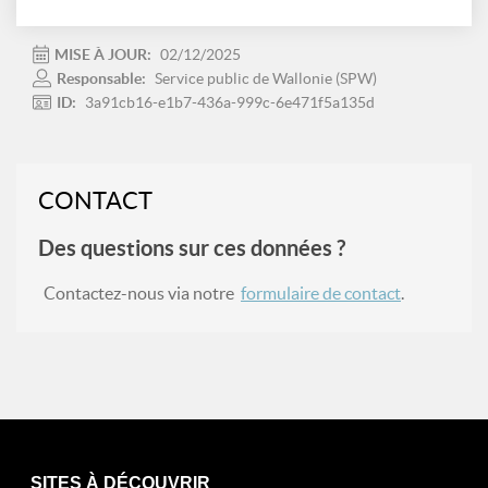
MISE À JOUR:
02/12/2025
Responsable:
Service public de Wallonie (SPW)
ID:
3a91cb16-e1b7-436a-999c-6e471f5a135d
CONTACT
Des questions sur ces données ?
Contactez-nous via notre
formulaire de contact
.
SITES À DÉCOUVRIR