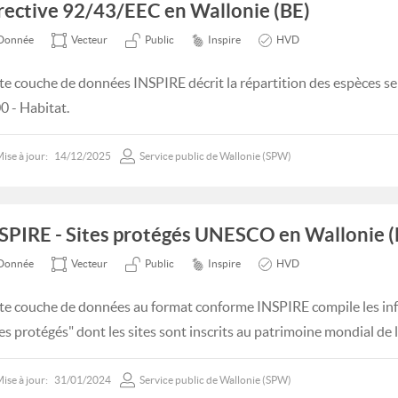
rective 92/43/EEC en Wallonie (BE)
Donnée
Vecteur
Public
Inspire
HVD
te couche de données INSPIRE décrit la répartition des espèces sel
0 - Habitat.
ise à jour:
14/12/2025
Service public de Wallonie (SPW)
SPIRE - Sites protégés UNESCO en Wallonie (
Donnée
Vecteur
Public
Inspire
HVD
te couche de données au format conforme INSPIRE compile les i
tes protégés" dont les sites sont inscrits au patrimoine mondial d
ise à jour:
31/01/2024
Service public de Wallonie (SPW)