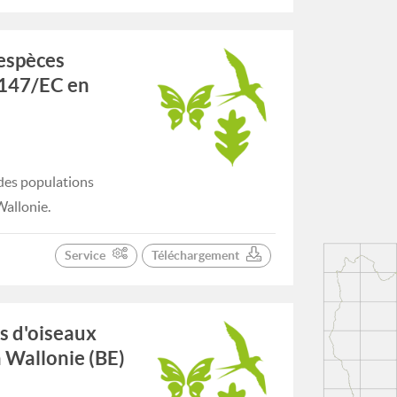
'espèces
9/147/EC en
 des populations
Wallonie.
Service
Téléchargement
s d'oiseaux
n Wallonie (BE)