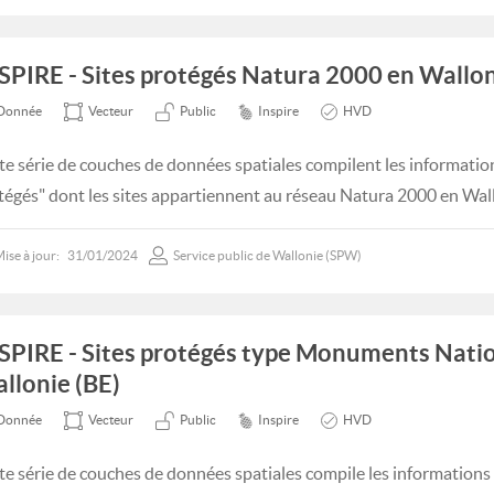
SPIRE - Sites protégés Natura 2000 en Wallon
Donnée
Vecteur
Public
Inspire
HVD
te série de couches de données spatiales compilent les informatio
tégés" dont les sites appartiennent au réseau Natura 2000 en Wal
ise à jour:
31/01/2024
Service public de Wallonie (SPW)
SPIRE - Sites protégés type Monuments Nati
llonie (BE)
Donnée
Vecteur
Public
Inspire
HVD
te série de couches de données spatiales compile les informations