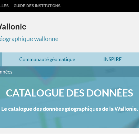
LLES
GUIDE DES INSTITUTIONS
Wallonie
 géographique wallonne
Communauté géomatique
INSPIRE
onnées
CATALOGUE DES DONNÉES
Le catalogue des données géographiques de la Wallonie.