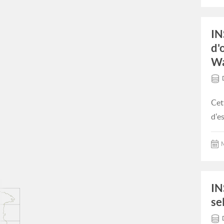
IN
d'
Wa
Cet
d'e
M
IN
se