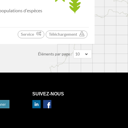
 populations d'espèces
Service
Téléchargement
Éléments par page :
10
SUIVEZ-NOUS
nner