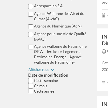
pro
Aerospacelab S.A.
Agence Wallonne de l'Air et du
M
Climat (AwAC)
Agence du Numérique (AdN)
Agence pour une Vie de Qualité
IN
(AViQ)
Di
Agence wallonne du Patrimoine
(SPW - Territoire, Logement,
Patrimoine, Énergie - Agence
wallonne du Patrimoine)
Cet
Afficher tout
200
Date de modification
Cette semaine
M
Ce mois
Cette année
IN