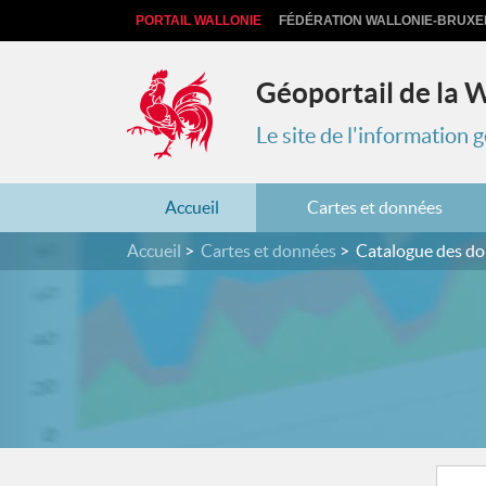
PORTAIL WALLONIE
FÉDÉRATION WALLONIE-BRUXE
Géoportail de la 
Le site de l'information
Accueil
Cartes et données
Accueil
Cartes et données
Catalogue des d