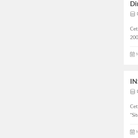
Di
Cet
200
M
IN
Cet
"Si
M