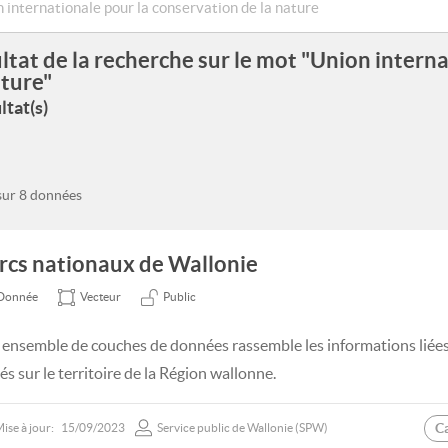
ltat de la recherche sur le mot "Union intern
ature"
ltat(s)
 sur 8 données
rcs nationaux de Wallonie
Donnée
Vecteur
Public
 ensemble de couches de données rassemble les informations liée
és sur le territoire de la Région wallonne.
C
ise à jour:
15/09/2023
Service public de Wallonie (SPW)