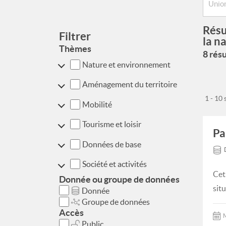
Résu
Filtrer
la n
Thèmes
8 résu
Nature et environnement
Aménagement du territoire
1 - 10
Mobilité
Tourisme et loisir
Pa
Données de base
Société et activités
Cet
Donnée ou groupe de données
situ
Donnée
Groupe de données
Accès
M
Public