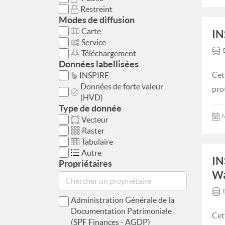
Restreint
Modes de diffusion
Carte
IN
Service
Téléchargement
Données labellisées
Cet
INSPIRE
Données de forte valeur
pro
(HVD)
Type de donnée
M
Vecteur
Raster
Tabulaire
Autre
IN
Propriétaires
Wa
Administration Générale de la
Documentation Patrimoniale
Cet
(SPF Finances - AGDP)