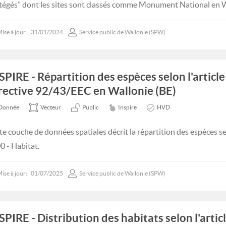
tégés" dont les sites sont classés comme Monument National en W
ise à jour:
31/01/2024
Service public de Wallonie (SPW)
SPIRE - Répartition des espèces selon l'article
rective 92/43/EEC en Wallonie (BE)
Donnée
Vecteur
Public
Inspire
HVD
te couche de données spatiales décrit la répartition des espèces se
0 - Habitat.
ise à jour:
01/07/2025
Service public de Wallonie (SPW)
SPIRE - Distribution des habitats selon l'articl