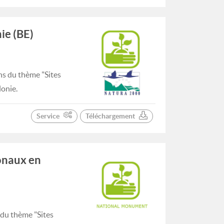
ie (BE)
ns du thème "Sites
lonie.
Service
Téléchargement
onaux en
 du thème "Sites