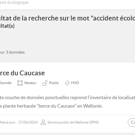
ltat de la recherche sur le mot "accident écol
ltat(s)
 sur 3 données
rce du Caucase
Donnée
Vecteur
Public
HVD
te couche de données ponctuelles reprend l'inventaire de localisa
la plante herbacée "berce du Caucase" en Wallonie.
C
ise à jour:
27/06/2024
Service public de Wallonie (SPW)