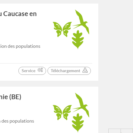
du Caucase en
tion des populations
Service
Téléchargement
nie (BE)
n des populations