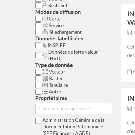
Restreint
Modes de diffusion
IN
Carte
Wa
Service
Téléchargement
Données labellisées
INSPIRE
Cet
Données de forte valeur
de 
(HVD)
Type de donnée
Vecteur
M
Raster
Tabulaire
Autre
IN
Propriétaires
Administration Générale de la
Cet
Documentation Patrimoniale
d'e
(SPF Finances - AGDP)