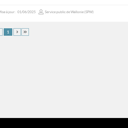
ise à jour:
01/06/2025
Service public de Wallonie (SPW)
1