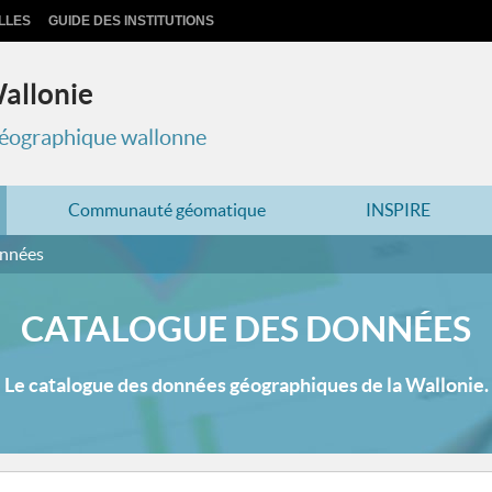
LLES
GUIDE DES INSTITUTIONS
Wallonie
 géographique wallonne
Communauté géomatique
INSPIRE
onnées
CATALOGUE DES DONNÉES
Le catalogue des données géographiques de la Wallonie.