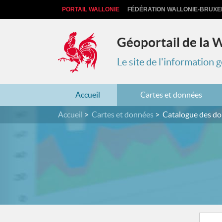
PORTAIL WALLONIE
FÉDÉRATION WALLONIE-BRUXE
Géoportail de la 
Le site de l'information
Accueil
Cartes et données
Accueil
Cartes et données
Catalogue des d