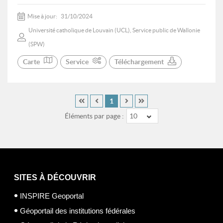
Mise à jour:
31/10/2024
Université catholique de Louvain (UCL), Service public de Wallonie
(SPW)
Carte
Service
Téléchargement
1
Éléments par page :
10
SITES À DÉCOUVRIR
INSPIRE Geoportal
Géoportail des institutions fédérales