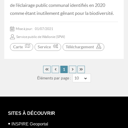
de l’éclairage public communal identifiés en 2020
comme étant inutilement gênant pour la biodiversité.
Mise à jour:
01/07/2021
Service public de Wallonie (SPW)
Carte
Service
Téléchargement
1
Éléments par page :
10
SITES À DÉCOUVRIR
INSPIRE Geoportal