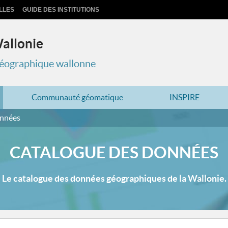
LLES
GUIDE DES INSTITUTIONS
Wallonie
 géographique wallonne
Communauté géomatique
INSPIRE
onnées
CATALOGUE DES DONNÉES
Le catalogue des données géographiques de la Wallonie.