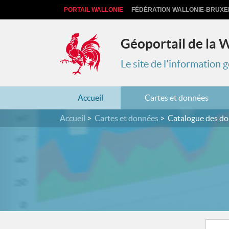
PORTAIL WALLONIE
FÉDÉRATION WALLONIE-BRUXE
Géoportail de la 
Le site de l'information
Accueil
Cartes et données
Accueil
Cartes et données
Catalogue des d