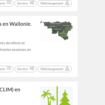
arte
Service
Téléchargement
s en Wallonie.
nts de hêtres et
férentes essences en
arte
Service
Téléchargement
OCLIM) en