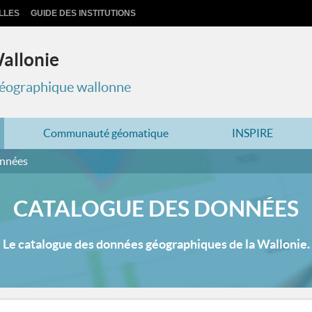
LLES
GUIDE DES INSTITUTIONS
Wallonie
 géographique wallonne
Communauté géomatique
INSPIRE
onnées
CATALOGUE DES DONNÉES
Le catalogue des données géographiques de la Wallonie.