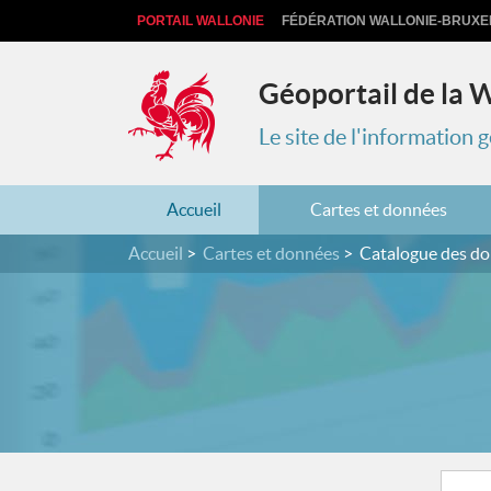
PORTAIL WALLONIE
FÉDÉRATION WALLONIE-BRUXE
Géoportail de la 
Le site de l'information
Accueil
Cartes et données
Accueil
Cartes et données
Catalogue des d