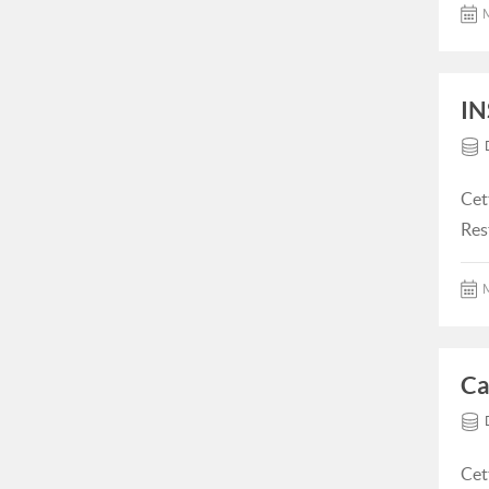
M
IN
Cet
Res
M
Ca
Cet