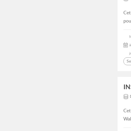
Cet
pou
à
j
Se
IN
Cet
Wal