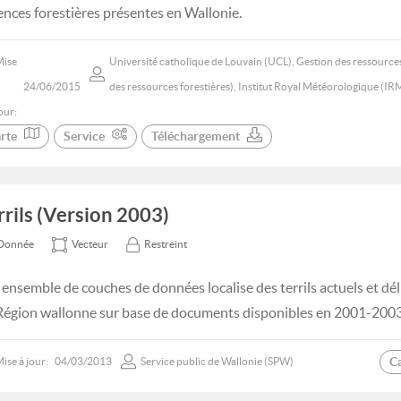
ences forestières présentes en Wallonie.
Mise
Université catholique de Louvain (UCL), Gestion des ressources
24/06/2015
des ressources forestières), Institut Royal Météorologique (IR
our:
rte
Service
Téléchargement
rrils (Version 2003)
Donnée
Vecteur
Restreint
 ensemble de couches de données localise des terrils actuels et déli
Région wallonne sur base de documents disponibles en 2001-2003
C
ise à jour:
04/03/2013
Service public de Wallonie (SPW)