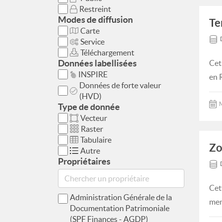
Restreint
Modes de diffusion
Te
Carte
Service
Téléchargement
Données labellisées
Cet
INSPIRE
en 
Données de forte valeur
(HVD)
M
Type de donnée
Vecteur
Raster
Tabulaire
Zo
Autre
Propriétaires
Cet
Administration Générale de la
men
Documentation Patrimoniale
(SPF Finances - AGDP)