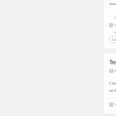
ess
à
j
Ca
Te
Cet
en 
M