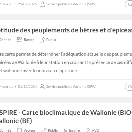
C
ise à jour:
25/09/2025
Service public de Wallonie (SPW)
titude des peuplements de hêtres et d'épicéa
Donnée
Raster
Public
te carte permet de déterminer l'adéquation actuelle des peupleme
picéas de Wallonie à leur station en croisant la présence de ces dif
êt wallonne avec leur niveau d'aptitude.
C
ise à jour:
01/12/2024
Service public de Wallonie (SPW)
SPIRE - Carte bioclimatique de Wallonie (BI
llonie (BE)
Donnée
Vecteur
Public
Inspire
HVD