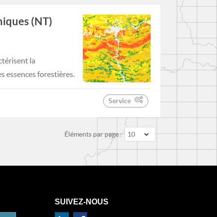
hiques (NT)
térisent la
es essences forestières.
Service
Éléments par page :
10
SUIVEZ-NOUS