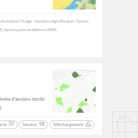
 forestières (ULiège - Gembloux Agro Bio tech - Gestion
M), Service public de Wallonie (SPW)
mite d'anciens terrils
.
arte
Service
Téléchargement