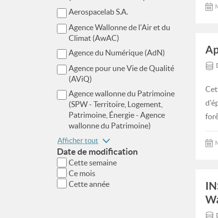
M
Aerospacelab S.A.
Agence Wallonne de l'Air et du
Climat (AwAC)
Ap
Agence du Numérique (AdN)
Agence pour une Vie de Qualité
(AViQ)
Cet
Agence wallonne du Patrimoine
d'é
(SPW - Territoire, Logement,
Patrimoine, Énergie - Agence
for
wallonne du Patrimoine)
Afficher tout
M
Date de modification
Cette semaine
Ce mois
Cette année
IN
Wa