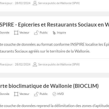
ise à jour:
28/02/2024
Service public de Wallonie (SPW)
SPIRE - Epiceries et Restaurants Sociaux en W
Donnée
Vecteur
Public
Inspire
te couche de données au format conforme INSPIRE localise les Epic
taurants Sociaux agréés sur le territoire de la Wallonie.
ise à jour:
28/02/2024
Service public de Wallonie (SPW)
rte bioclimatique de Wallonie (BIOCLIM)
Donnée
Vecteur
Public
HVD
te couche de données reprend la délimitation des zones d’aptitude