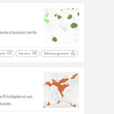
mite d'anciens terrils
arte
Service
Téléchargement
 Privilégiée où est
icacée.