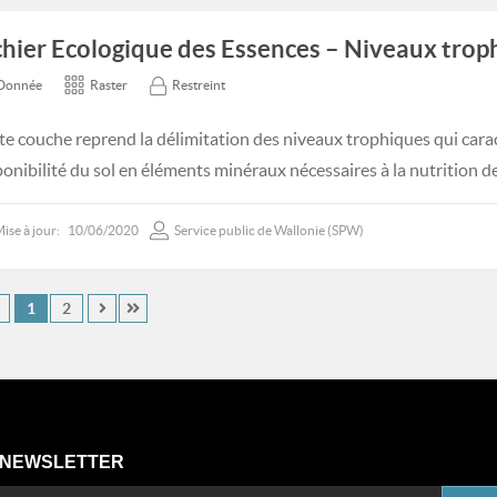
chier Ecologique des Essences – Niveaux trop
Donnée
Raster
Restreint
te couche reprend la délimitation des niveaux trophiques qui carac
ponibilité du sol en éléments minéraux nécessaires à la nutrition d
ise à jour:
10/06/2020
Service public de Wallonie (SPW)
1
2
NEWSLETTER