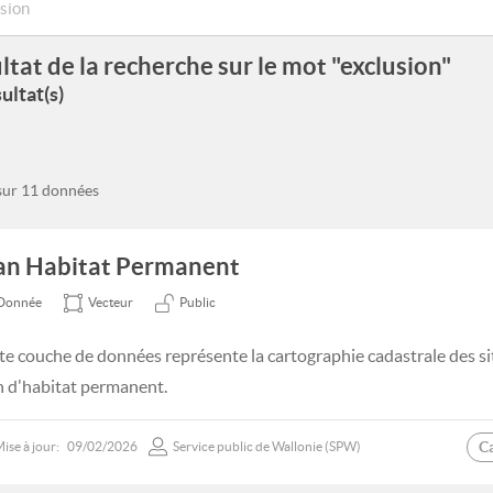
ltat de la recherche sur le mot "exclusion"
ultat(s)
 sur 11 données
an Habitat Permanent
Donnée
Vecteur
Public
te couche de données représente la cartographie cadastrale des si
n d'habitat permanent.
C
ise à jour:
09/02/2026
Service public de Wallonie (SPW)