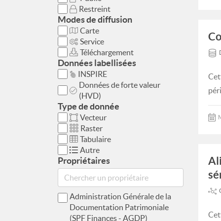
Restreint
Modes de diffusion
Carte
Co
Service
Téléchargement
Données labellisées
INSPIRE
Cet
Données de forte valeur
pér
(HVD)
Type de donnée
Vecteur
M
Raster
Tabulaire
Autre
Al
Propriétaires
sé
Administration Générale de la
Documentation Patrimoniale
Cet
(SPF Finances - AGDP)