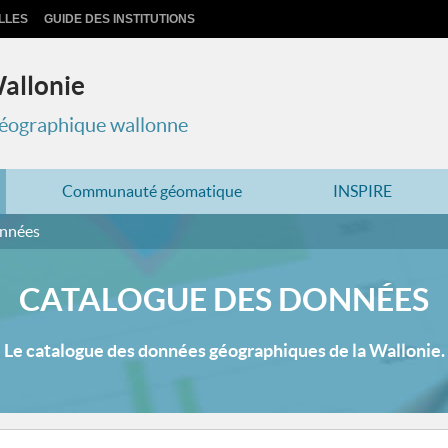
LLES
GUIDE DES INSTITUTIONS
Wallonie
 géographique wallonne
Communauté géomatique
INSPIRE
onnées
CATALOGUE DES DONNÉES
Le catalogue des données géographiques de la Wallonie.