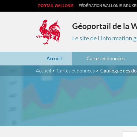
PORTAIL WALLONIE
FÉDÉRATION WALLONIE-BRUXE
Géoportail de la 
Le site de l'information
Accueil
Cartes et données
Accueil
Cartes et données
Catalogue des d