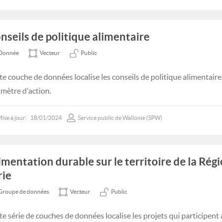
nseils de politique alimentaire
Donnée
Vecteur
Public
te couche de données localise les conseils de politique alimentaire
imètre d'action.
ise à jour:
18/01/2024
Service public de Wallonie (SPW)
imentation durable sur le territoire de la Rég
rie
Groupe de données
Vecteur
Public
te série de couches de données localise les projets qui participe