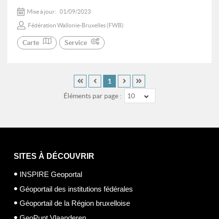
Mise à jour:
01/09/2023
Fédération Wallonie-Bruxelles (FWB)
Carte
Service
1
Éléments par page :
10
SITES À DÉCOUVRIR
INSPIRE Geoportal
Géoportail des institutions fédérales
Géoportail de la Région bruxelloise
GeoPunt Vlaanderen