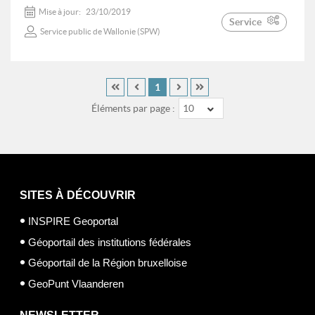
Mise à jour:
23/10/2019
Service
Service public de Wallonie (SPW)
1
Éléments par page :
10
SITES À DÉCOUVRIR
INSPIRE Geoportal
Géoportail des institutions fédérales
Géoportail de la Région bruxelloise
GeoPunt Vlaanderen