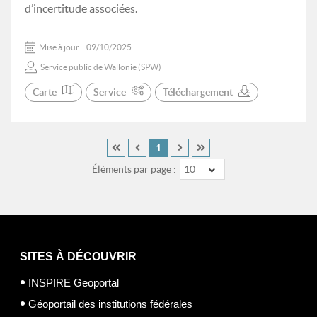
d’incertitude associées.
Mise à jour:
09/10/2025
Service public de Wallonie (SPW)
Carte
Service
Téléchargement
1
Éléments par page :
10
SITES À DÉCOUVRIR
INSPIRE Geoportal
Géoportail des institutions fédérales