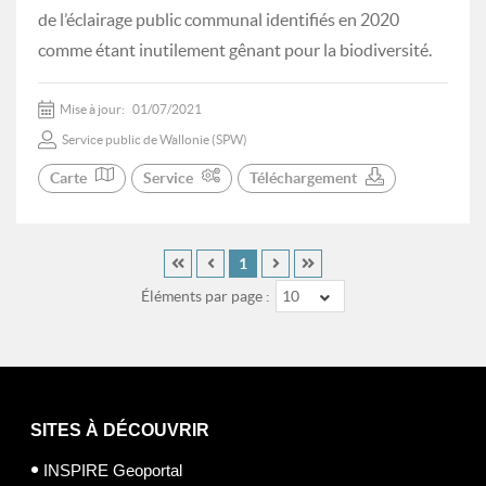
de l’éclairage public communal identifiés en 2020
comme étant inutilement gênant pour la biodiversité.
Mise à jour:
01/07/2021
Service public de Wallonie (SPW)
Carte
Service
Téléchargement
1
Éléments par page :
10
SITES À DÉCOUVRIR
INSPIRE Geoportal