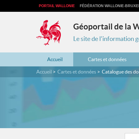
PORTAIL WALLONIE
FÉDÉRATION WALLONIE-BRUXE
Géoportail de la 
Le site de l'information
Accueil
Cartes et données
Accueil
Cartes et données
Catalogue des d