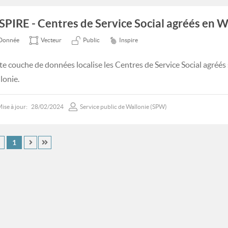
SPIRE - Centres de Service Social agréés en W
Donnée
Vecteur
Public
Inspire
te couche de données localise les Centres de Service Social agréés su
lonie.
ise à jour:
28/02/2024
Service public de Wallonie (SPW)
1