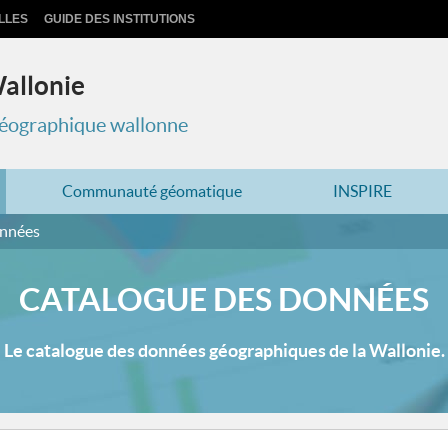
LLES
GUIDE DES INSTITUTIONS
Wallonie
 géographique wallonne
Communauté géomatique
INSPIRE
onnées
CATALOGUE DES DONNÉES
Le catalogue des données géographiques de la Wallonie.