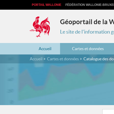
PORTAIL WALLONIE
FÉDÉRATION WALLONIE-BRUXE
Géoportail de la 
Le site de l'information
Accueil
Cartes et données
Accueil
Cartes et données
Catalogue des d