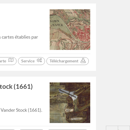
cartes établies par
arte
Service
Téléchargement
Stock (1661)
e Vander Stock (1661).