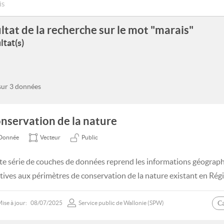
ltat de la recherche sur le mot "marais"
ltat(s)
 sur 3 données
nservation de la nature
Donnée
Vecteur
Public
te série de couches de données reprend les informations géogra
atives aux périmètres de conservation de la nature existant en Rég
C
ise à jour:
08/07/2025
Service public de Wallonie (SPW)