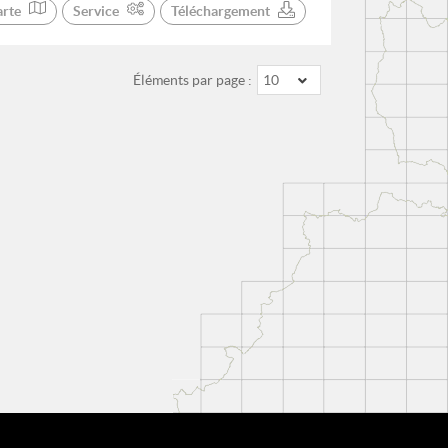
arte
Service
Téléchargement
Éléments par page :
10