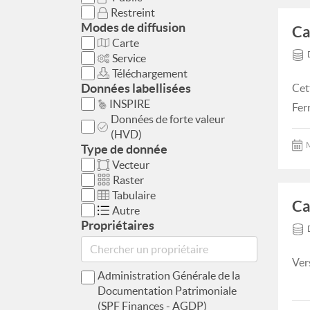
Restreint
Modes de diffusion
Ca
Carte
Service
Téléchargement
Données labellisées
Cet
INSPIRE
Fer
Données de forte valeur
(HVD)
M
Type de donnée
Vecteur
Raster
Tabulaire
Ca
Autre
Propriétaires
Ver
Administration Générale de la
Documentation Patrimoniale
(SPF Finances - AGDP)