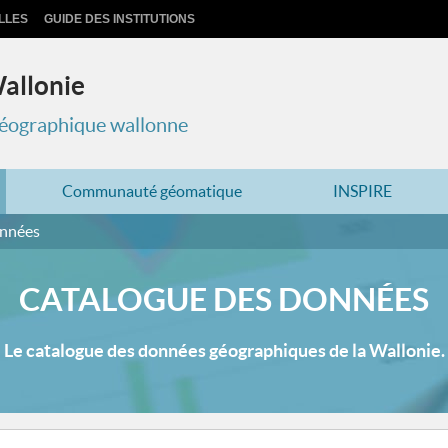
LLES
GUIDE DES INSTITUTIONS
Wallonie
 géographique wallonne
Communauté géomatique
INSPIRE
onnées
CATALOGUE DES DONNÉES
Le catalogue des données géographiques de la Wallonie.