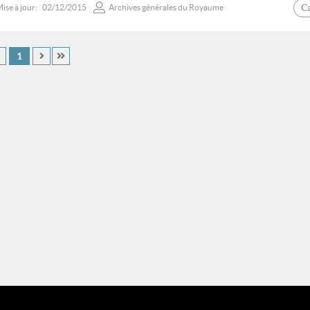
C
ise à jour:
02/12/2015
Archives générales du Royaume
1