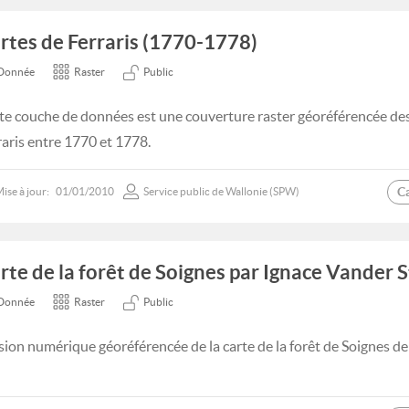
rtes de Ferraris (1770-1778)
Donnée
Raster
Public
te couche de données est une couverture raster géoréférencée des 
raris entre 1770 et 1778.
C
ise à jour:
01/01/2010
Service public de Wallonie (SPW)
rte de la forêt de Soignes par Ignace Vander 
Donnée
Raster
Public
sion numérique géoréférencée de la carte de la forêt de Soignes d