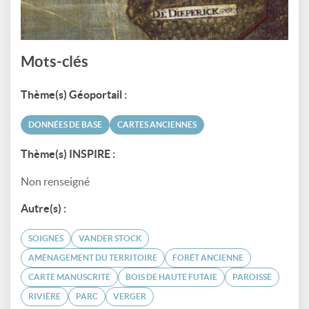
Mots-clés
Thème(s) Géoportail :
DONNÉES DE BASE
CARTES ANCIENNES
Thème(s) INSPIRE :
Non renseigné
Autre(s) :
SOIGNES
VANDER STOCK
AMÉNAGEMENT DU TERRITOIRE
FORÊT ANCIENNE
CARTE MANUSCRITE
BOIS DE HAUTE FUTAIE
PAROISSE
RIVIÈRE
PARC
VERGER