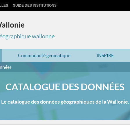
LLES
GUIDE DES INSTITUTIONS
Wallonie
 géographique wallonne
Communauté géomatique
INSPIRE
onnées
CATALOGUE DES DONNÉES
Le catalogue des données géographiques de la Wallonie.