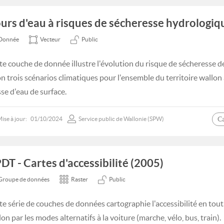
urs d'eau à risques de sécheresse hydrologiq
Donnée
Vecteur
Public
te couche de donnée illustre l'évolution du risque de sécheresse d
on trois scénarios climatiques pour l'ensemble du territoire wallon à
se d'eau de surface.
C
ise à jour:
01/10/2024
Service public de Wallonie (SPW)
DT - Cartes d'accessibilité (2005)
Groupe de données
Raster
Public
te série de couches de données cartographie l'accessibilité en tout 
on par les modes alternatifs à la voiture (marche, vélo, bus, train).