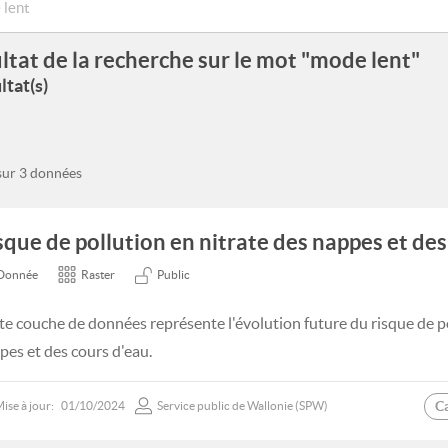
ltat de la recherche sur le mot "mode lent"
ltat(s)
 sur 3 données
sque de pollution en nitrate des nappes et des
Donnée
Raster
Public
te couche de données représente l'évolution future du risque de po
pes et des cours d'eau.
C
ise à jour:
01/10/2024
Service public de Wallonie (SPW)