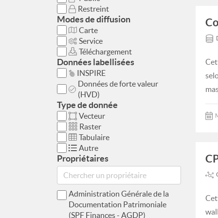
Restreint
Modes de diffusion
Co
Carte
Service
Téléchargement
Données labellisées
Cet
INSPIRE
sel
Données de forte valeur
mas
(HVD)
Type de donnée
Vecteur
M
Raster
Tabulaire
Autre
CP
Propriétaires
Administration Générale de la
Cet
Documentation Patrimoniale
wall
(SPF Finances - AGDP)