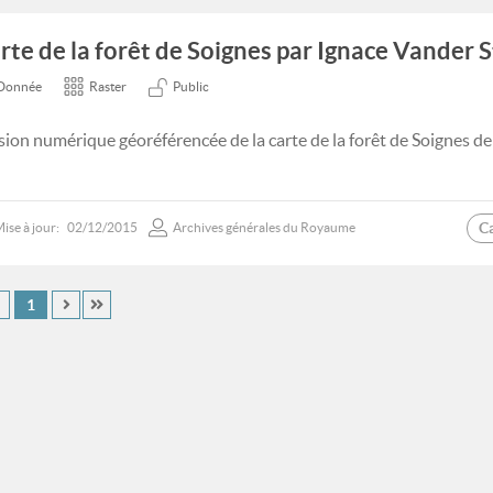
rte de la forêt de Soignes par Ignace Vander 
Donnée
Raster
Public
sion numérique géoréférencée de la carte de la forêt de Soignes d
C
ise à jour:
02/12/2015
Archives générales du Royaume
1