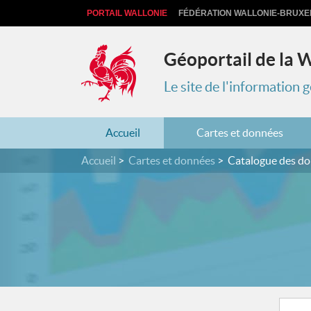
PORTAIL WALLONIE
FÉDÉRATION WALLONIE-BRUXE
Géoportail de la 
Le site de l'information
Accueil
Cartes et données
Accueil
Cartes et données
Catalogue des d