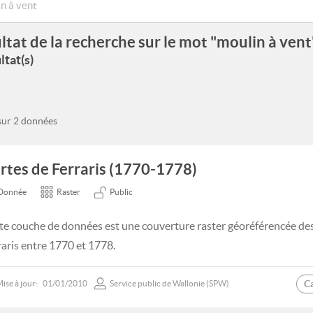
ltat de la recherche sur le mot "moulin à vent
ltat(s)
 sur 2 données
rtes de Ferraris (1770-1778)
Donnée
Raster
Public
te couche de données est une couverture raster géoréférencée des 
raris entre 1770 et 1778.
C
ise à jour:
01/01/2010
Service public de Wallonie (SPW)