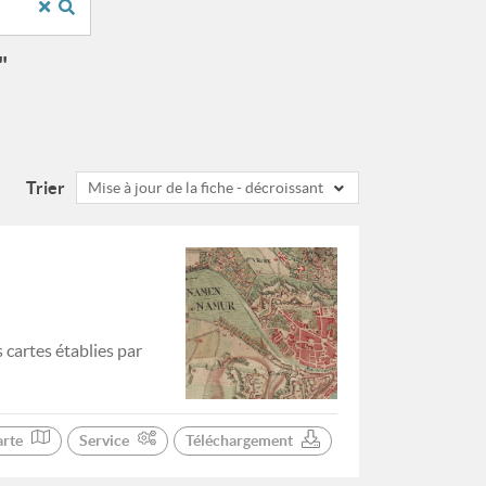
"
Trier
Mise à jour de la fiche - décroissant
cartes établies par
arte
Service
Téléchargement