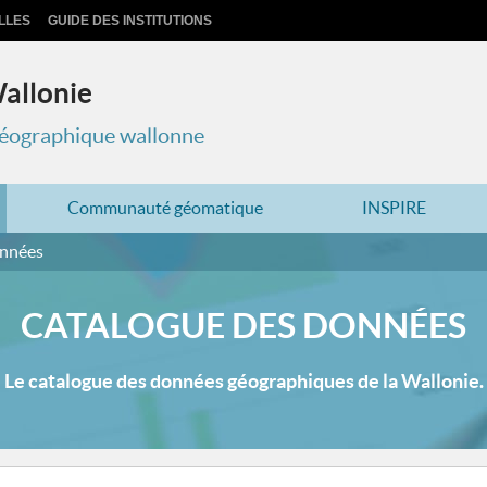
LLES
GUIDE DES INSTITUTIONS
Wallonie
 géographique wallonne
Communauté géomatique
INSPIRE
onnées
CATALOGUE DES DONNÉES
Le catalogue des données géographiques de la Wallonie.