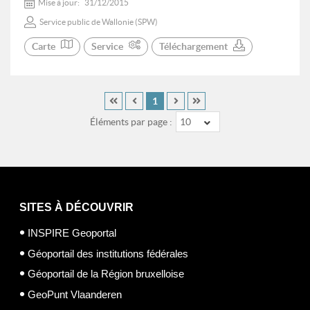
Mise à jour:
31/12/2015
Service public de Wallonie (SPW)
Carte
Service
Téléchargement
1
Éléments par page :
10
SITES À DÉCOUVRIR
INSPIRE Geoportal
Géoportail des institutions fédérales
Géoportail de la Région bruxelloise
GeoPunt Vlaanderen