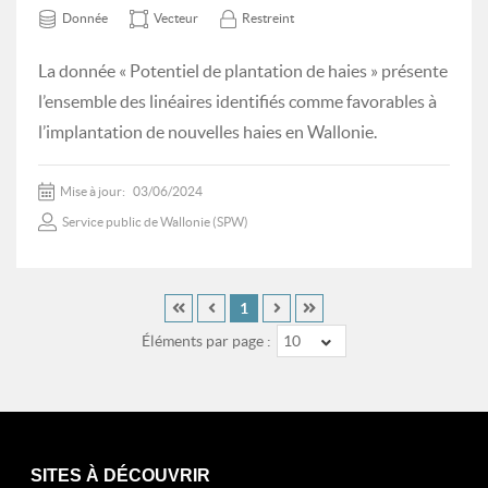
Donnée
Vecteur
Restreint
La donnée « Potentiel de plantation de haies » présente
l’ensemble des linéaires identifiés comme favorables à
l’implantation de nouvelles haies en Wallonie.
Mise à jour:
03/06/2024
Service public de Wallonie (SPW)
1
Éléments par page :
10
SITES À DÉCOUVRIR