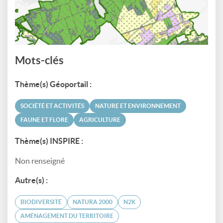
Mots-clés
Thème(s) Géoportail :
SOCIÉTÉ ET ACTIVITÉS
NATURE ET ENVIRONNEMENT
FAUNE ET FLORE
AGRICULTURE
Thème(s) INSPIRE :
Non renseigné
Autre(s) :
BIODIVERSITÉ
NATURA 2000
N2K
AMÉNAGEMENT DU TERRITOIRE