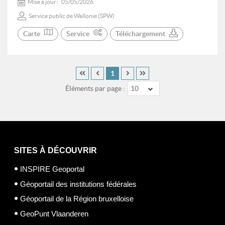
Mise à jour:
05/05/2026
Service public de Wallonie (SPW)
Carte
Service
Téléchargement
1
Éléments par page :
10
SITES À DÉCOUVRIR
INSPIRE Geoportal
Géoportail des institutions fédérales
Géoportail de la Région bruxelloise
GeoPunt Vlaanderen