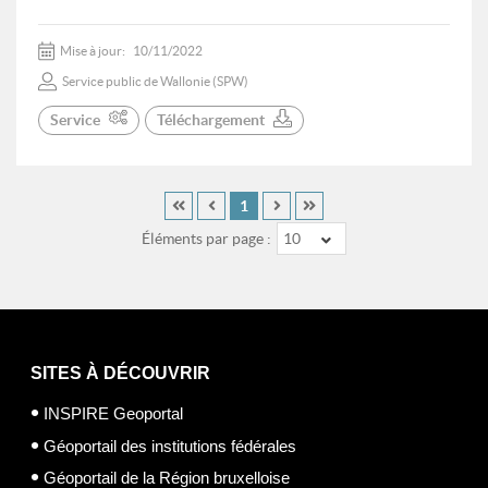
Mise à jour:
10/11/2022
Service public de Wallonie (SPW)
Service
Téléchargement
1
Éléments par page :
10
SITES À DÉCOUVRIR
INSPIRE Geoportal
Géoportail des institutions fédérales
Géoportail de la Région bruxelloise