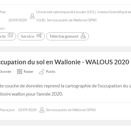
Mise
Université catholique de Louvain (UCL), Institut Scientifique de
10/09/2020
(ULB), Service public de Wallonie (SPW)
our:
rte
Service
Téléchargement
cupation du sol en Wallonie - WALOUS 2020
Donnée
Raster
Public
te couche de données reprend la cartographie de l’occupation du s
ritoire wallon pour l’année 2020.
ise à jour:
10/09/2020
Service public de Wallonie (SPW)