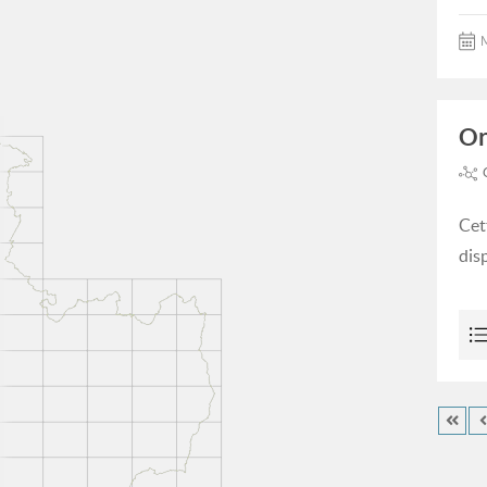
M
Or
Cet
dis