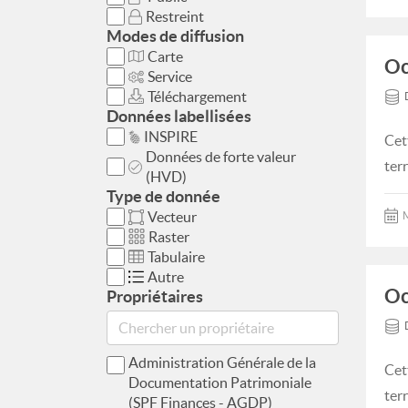
Restreint
Modes de diffusion
Carte
Oc
Service
Téléchargement
Données labellisées
INSPIRE
Cet
Données de forte valeur
ter
(HVD)
Type de donnée
Vecteur
M
Raster
Tabulaire
Autre
Oc
Propriétaires
Administration Générale de la
Cet
Documentation Patrimoniale
ter
(SPF Finances - AGDP)