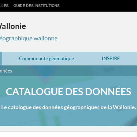
LLES
GUIDE DES INSTITUTIONS
Wallonie
 géographique wallonne
Communauté géomatique
INSPIRE
onnées
CATALOGUE DES DONNÉES
Le catalogue des données géographiques de la Wallonie.