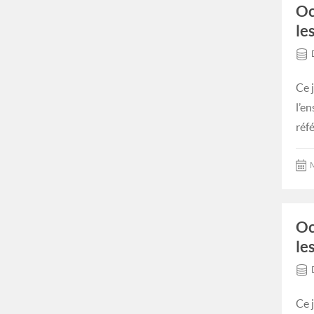
Oc
le
Ce 
l’e
réf
M
Oc
le
Ce 