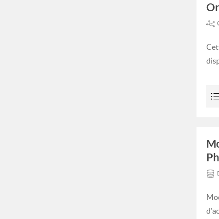
Or
Cet
dis
Mo
Ph
Mod
d'a