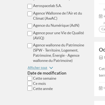
Aerospacelab S.A.
Agence Wallonne de l'Air et du
à
Climat (AwAC)
j
Agence du Numérique (AdN)
Ca
Agence pour une Vie de Qualité
(AViQ)
Agence wallonne du Patrimoine
Oc
(SPW - Territoire, Logement,
Patrimoine, Énergie - Agence
wallonne du Patrimoine)
Afficher tout
Cet
Date de modification
ter
Cette semaine
Ce mois
Cette année
M