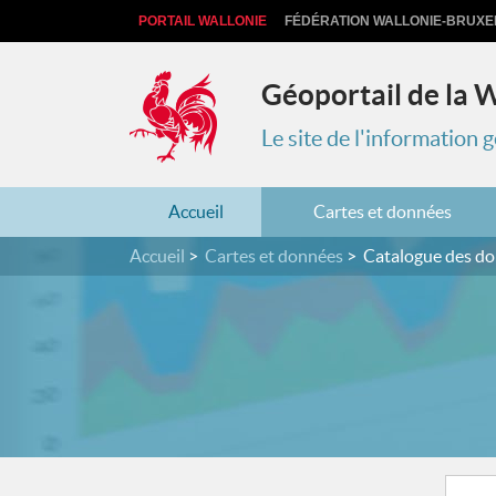
PORTAIL WALLONIE
FÉDÉRATION WALLONIE-BRUXE
Géoportail de la 
Le site de l'information
Accueil
Cartes et données
Accueil
Cartes et données
Catalogue des d