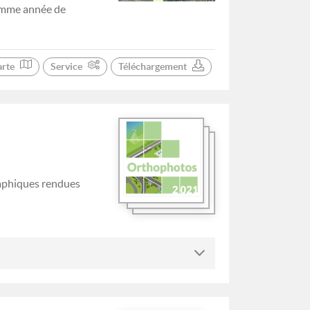
comme année de
arte
Service
Téléchargement
raphiques rendues