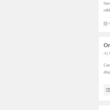
l’e
réf
M
Or
Cet
dis