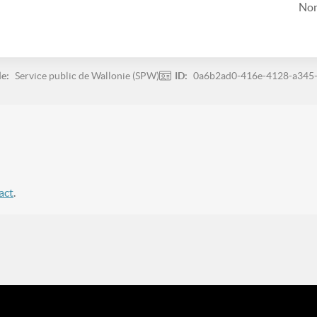
Non
le:
Service public de Wallonie (SPW)
ID:
0a6b2ad0-416e-4128-a345
act
.