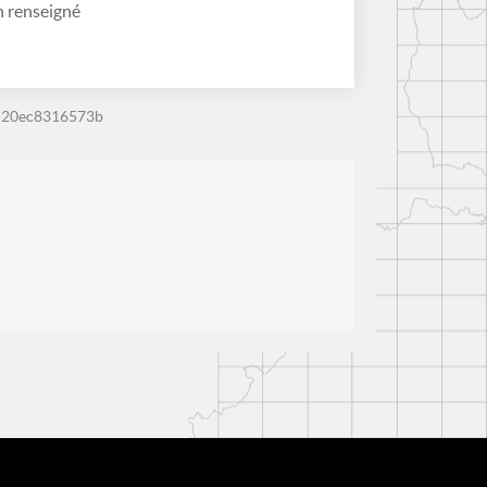
 renseigné
-20ec8316573b