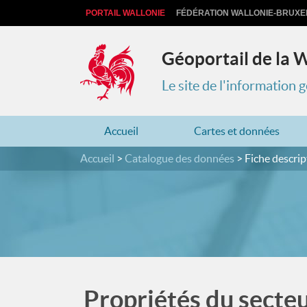
PORTAIL WALLONIE
FÉDÉRATION WALLONIE-BRUXE
Géoportail de la 
Le site de l'information
Accueil
Cartes et données
Accueil
Catalogue des données
Fiche descrip
Propriétés du secteu