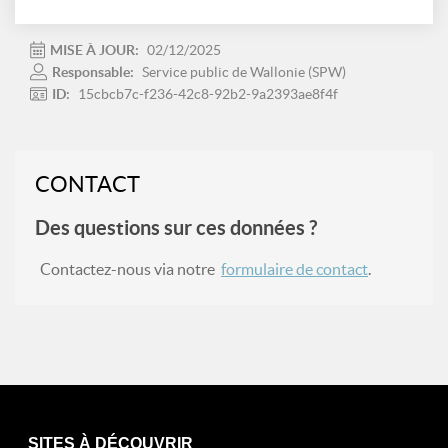
MISE À JOUR:
02/12/2025
Responsable:
Service public de Wallonie (SPW)
ID:
15cbcb7c-f236-42c8-92b2-9a2393ae8f4f
CONTACT
Des questions sur ces données ?
Contactez-nous via notre
formulaire de contact
.
SITES À DÉCOUVRIR