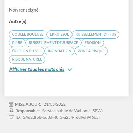
Non renseigné
Autre(s) :
COULÉE BOUEUSE
ERRUISSOL
RUISSELLEMENT DIFFUS
PLUIE
RUISSELLEMENT DE SURFACE
ÉROSION
ÉROSION DU SOL
INONDATION
ZONE À RISQUE
RISQUE NATUREL
Afficher tous les mots clés
MISE À JOUR:
21/03/2022
Responsable:
Service public de Wallonie (SPW)
ID:
2462df58-bd8d-48f5-a254-f6d9ef946b5f