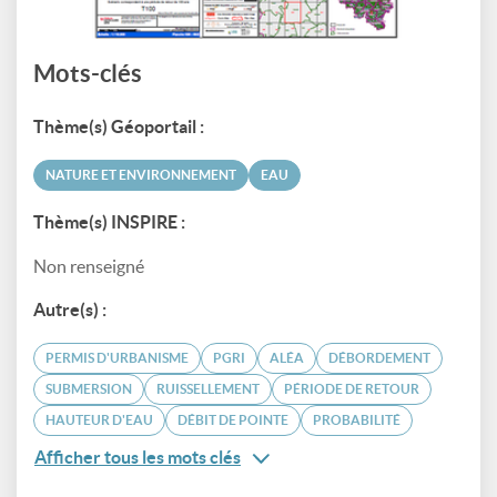
Mots-clés
Thème(s) Géoportail :
NATURE ET ENVIRONNEMENT
EAU
Thème(s) INSPIRE :
Non renseigné
Autre(s) :
PERMIS D'URBANISME
PGRI
ALÉA
DÉBORDEMENT
SUBMERSION
RUISSELLEMENT
PÉRIODE DE RETOUR
HAUTEUR D'EAU
DÉBIT DE POINTE
PROBABILITÉ
Afficher tous les mots clés