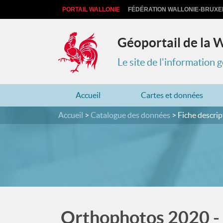
PORTAIL WALLONIE
FÉDÉRATION WALLONIE-BRUXE
Géoportail de la 
Le site de l'information
Accueil
Cartes et données
Accueil
Catalogue des données
Fiche descrip
Orthophotos 2020 - 