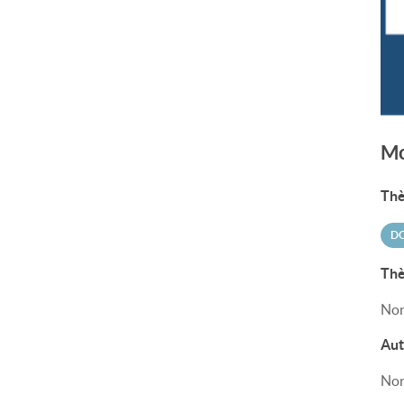
Mo
Thè
DO
Thè
Non
Aut
Non