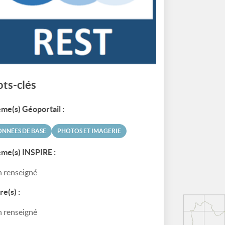
ts-clés
me(s) Géoportail :
NNÉES DE BASE
PHOTOS ET IMAGERIE
me(s) INSPIRE :
 renseigné
re(s) :
 renseigné