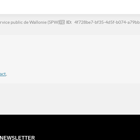
rvice public de Wallonie (SPW)
ID:
4f728be7-bf35-4d5f-b074-a79bb
act
.
NEWSLETTER