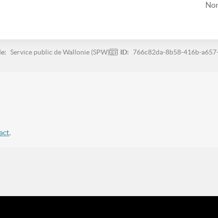
Non
le:
Service public de Wallonie (SPW)
ID:
766c82da-8b58-416b-a657
act
.