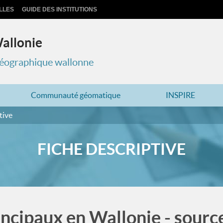
LLES
GUIDE DES INSTITUTIONS
Wallonie
 géographique wallonne
Communauté géomatique
INSPIRE
tive
FICHE DESCRIPTIVE
incipaux en Wallonie - sourc