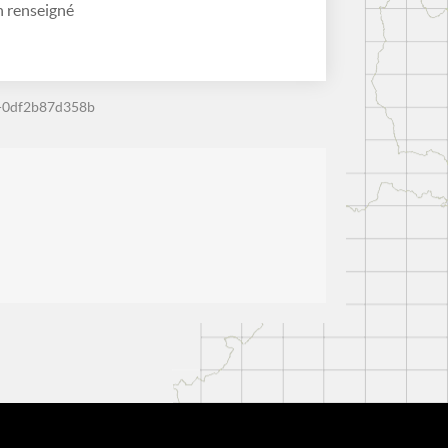
 renseigné
-0df2b87d358b