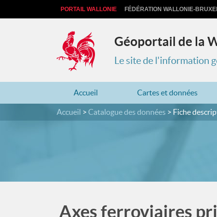
PORTAIL WALLONIE
FÉDÉRATION WALLONIE-BRUXE
Géoportail de la 
Le site de l'information
Accueil
Cartes et données
Accueil
Catalogue des données
Fiche descrip
Axes ferroviaires pr