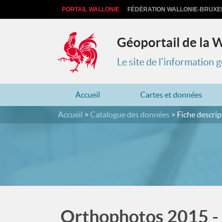
PORTAIL WALLONIE
FÉDÉRATION WALLONIE-BRUXE
Géoportail de la 
Le site de l'information
Accueil
Cartes et données
Accueil
Catalogue des données
Fiche descrip
Orthophotos 2015 - 