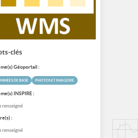
ts-clés
me(s) Géoportail :
NNÉES DE BASE
PHOTOS ET IMAGERIE
me(s) INSPIRE :
 renseigné
re(s) :
 renseigné