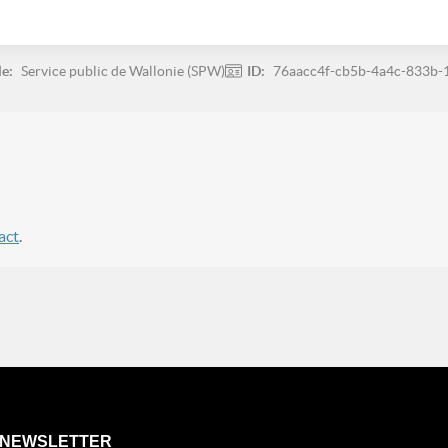
le:
Service public de Wallonie (SPW)
ID:
76aacc4f-cb5b-4a4c-833b-
act
.
NEWSLETTER