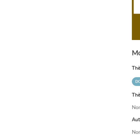
Mo
Thè
DO
Thè
Non
Aut
Non