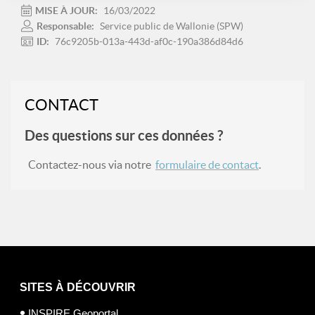
MISE À JOUR:
16/03/2022
Responsable:
Service public de Wallonie (SPW)
ID:
76c9205b-013a-443d-af0c-190a386d84d6
CONTACT
Des questions sur ces données ?
Contactez-nous via notre
formulaire de contact
.
SITES À DÉCOUVRIR
INSPIRE Geoportal