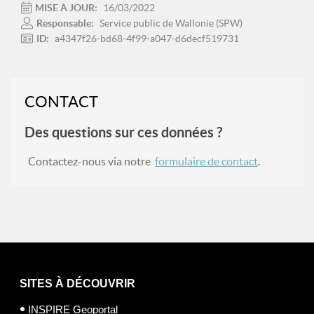
MISE À JOUR:
16/03/2022
Responsable:
Service public de Wallonie (SPW)
ID:
a4347f26-bd68-4f99-a047-d6decf519731
CONTACT
Des questions sur ces données ?
Contactez-nous via notre
formulaire de contact
.
SITES À DÉCOUVRIR
INSPIRE Geoportal