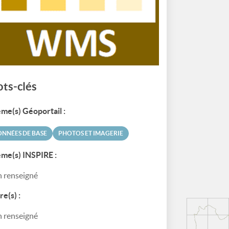
ts-clés
me(s) Géoportail :
NNÉES DE BASE
PHOTOS ET IMAGERIE
me(s) INSPIRE :
 renseigné
re(s) :
 renseigné