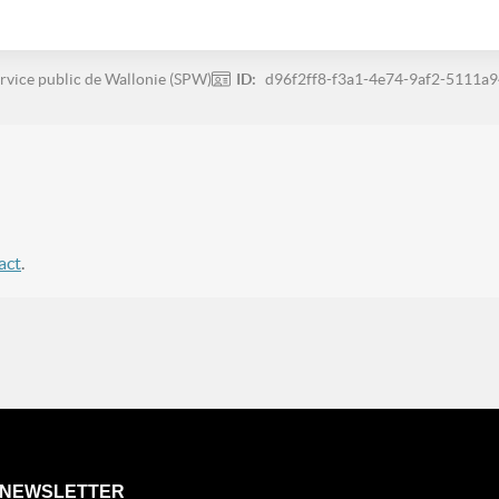
rvice public de Wallonie (SPW)
ID:
d96f2ff8-f3a1-4e74-9af2-5111a
act
.
NEWSLETTER