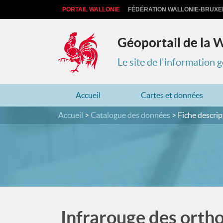
PORTAIL WALLONIE
FÉDÉRATION WALLONIE-BRUXE
Géoportail de la 
Le site de l'information
Accueil
Cartes et données
Accueil
Catalogue des données
Fiche descrip
Infrarouge des orth