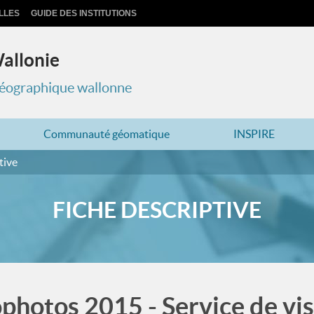
LLES
GUIDE DES INSTITUTIONS
Wallonie
 géographique wallonne
Communauté géomatique
INSPIRE
tive
FICHE DESCRIPTIVE
ophotos 2015 - Service de v