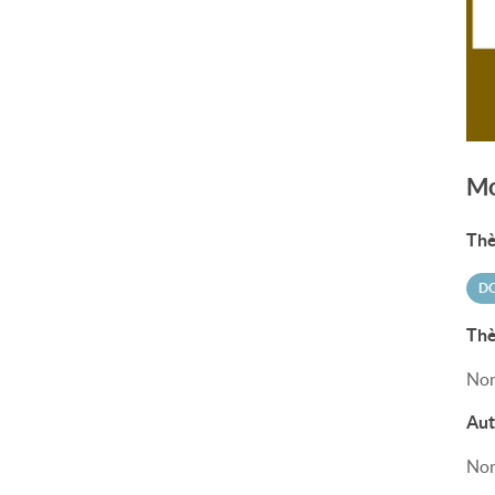
Mo
Thè
DO
Thè
Non
Aut
Non