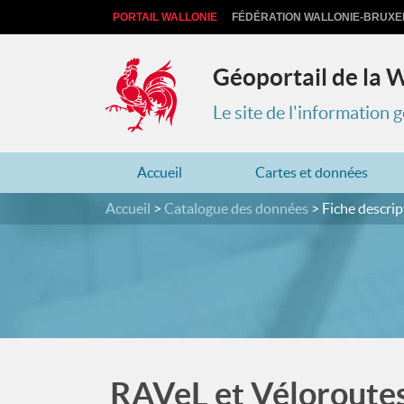
PORTAIL WALLONIE
FÉDÉRATION WALLONIE-BRUXE
Géoportail de la 
Le site de l'information
Accueil
Cartes et données
Accueil
Catalogue des données
Fiche descrip
RAVeL et Véloroutes 