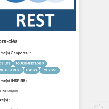
ts-clés
me(s) Géoportail :
BILITÉ
TOURISME ET LOISIR
PIED ET À VÉLO
LOISIRS
TOURISME
me(s) INSPIRE :
 renseigné
re(s) :