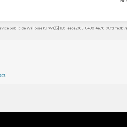
Non
rvice public de Wallonie (SPW)
ID:
eece2f85-0408-4e78-90fd-fe3b9
act
.