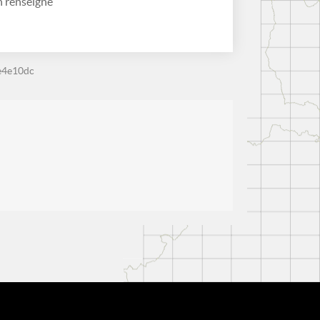
 renseigné
e4e10dc