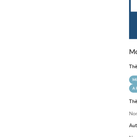
Mo
Thè
MO
A 
Thè
Non
Aut