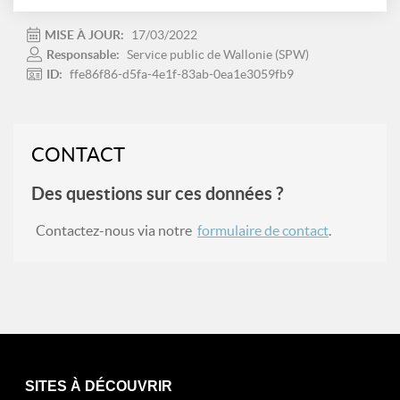
MISE À JOUR:
17/03/2022
Responsable:
Service public de Wallonie (SPW)
ID:
ffe86f86-d5fa-4e1f-83ab-0ea1e3059fb9
CONTACT
Des questions sur ces données ?
Contactez-nous via notre
formulaire de contact
.
SITES À DÉCOUVRIR