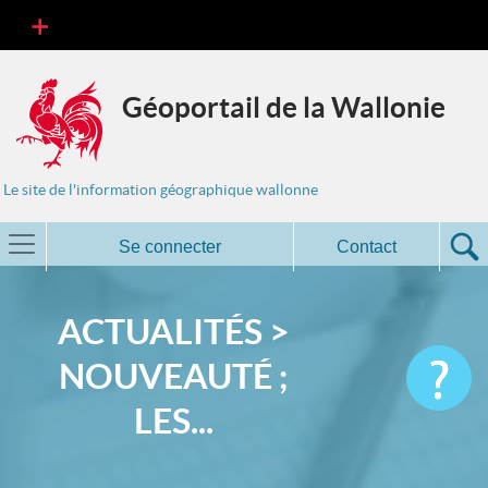
Géoportail de la Wallonie
Le site de l'information géographique wallonne
Se connecter
Contact
ACTUALITÉS >
NOUVEAUTÉ ;
LES...