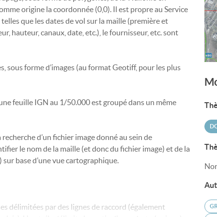
omme origine la coordonnée (0,0). Il est propre au Service
elles que les dates de vol sur la maille (première et
ur, hauteur, canaux, date, etc.), le fournisseur, etc. sont
s, sous forme d’images (au format Geotiff, pour les plus
Mo
 une feuille IGN au 1/50.000 est groupé dans un même
Thè
DO
r la recherche d’un fichier image donné au sein de
Thè
fier le nom de la maille (et donc du fichier image) et de la
er) sur base d’une vue cartographique.
Non
Aut
les délimitées par des lignes de raccord (également
GR