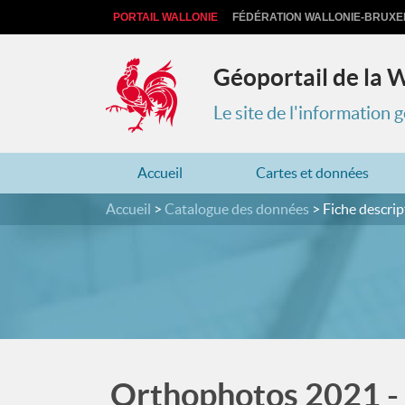
PORTAIL WALLONIE
FÉDÉRATION WALLONIE-BRUXE
Géoportail de la 
Le site de l'information
Accueil
Cartes et données
Accueil
Catalogue des données
Fiche descrip
Orthophotos 2021 - 