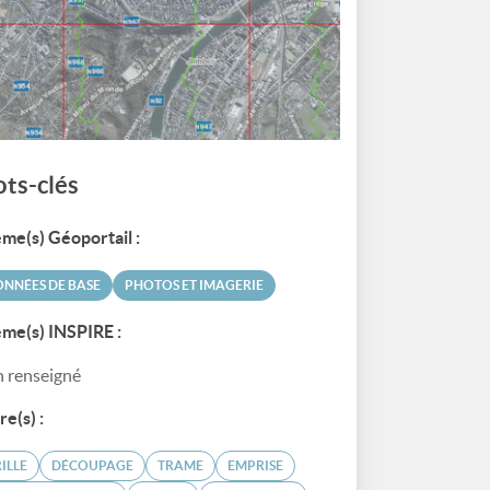
ts-clés
me(s) Géoportail :
NNÉES DE BASE
PHOTOS ET IMAGERIE
me(s) INSPIRE :
 renseigné
re(s) :
ILLE
DÉCOUPAGE
TRAME
EMPRISE