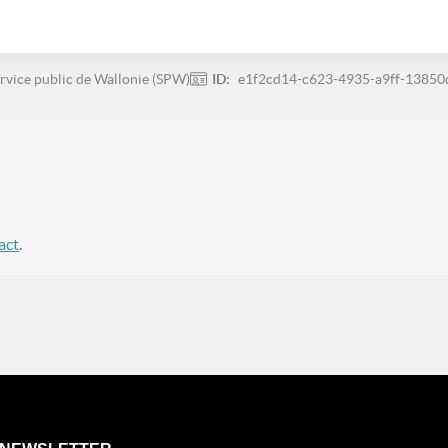
rvice public de Wallonie (SPW)
ID:
e1f2cd14-c623-4935-a9ff-1385
act
.