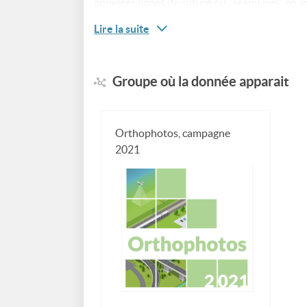
appelées lignes de suture ou "seamlines" en an
retenue dans le processus d'orthorectificatio
Lire la suite
la date de prise de vue, l'angle solaire, l'ouve
prise de vue ayant servi à l'orthorectification,
Groupe où la donnée apparait
Orthophotos, campagne
2021